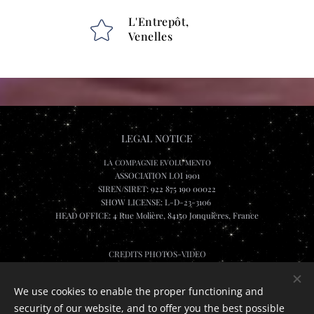
L'Entrepôt,
Venelles
LEGAL NOTICE
LA COMPAGNIE EVOLU'MENTO
ASSOCIATION LOI 1901
SIREN/SIRET: 922 875 190 00022
SHOW LICENSE: L-D-23-3106
HEAD OFFICE: 4 Rue Molière, 84150 Jonquières, France
CREDITS PHOTOS-VIDEO
Lee Wai Leung, Katarina Sevcikova, Jeremshoot et Rombch.visuals, Olivier Fabre
Maxime Flourac
We use cookies to enable the proper functioning and
security of our website, and to offer you the best possible
Cookies