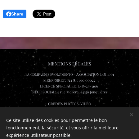
Share
MENTIONS LÉGALES
ASSOCIATION LOI 1901
LA COMPAGNIE EVOLU'MENTO -
SIREN/SIRET: 922 875 190 00022
LICENCE SPECTACLE: L-D-23-3106
SIÈGE SOCIAL: 4 rue Molière, 84150 Jonquières
CREDITS PHOTOS-VIDEO
Lee Wai Leung, Katarina Sevcikova, Jeremshoot et Rombch.visuals, Olivier Fabre
Maxime Flourac
Ce site utilise des cookies pour permettre le bon
fonctionnement, la sécurité, et vous offrir la meilleure
Cookies
expérience utilisateur possible.