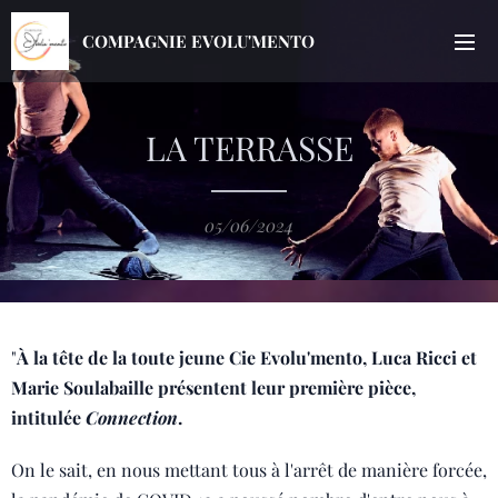
COMPAGNIE EVOLU'MENTO
LA TERRASSE
05/06/2024
"
À la tête de la toute jeune Cie Evolu'mento, Luca Ricci et
Marie Soulabaille présentent leur première pièce,
intitulée
Connection
.
On le sait, en nous mettant tous à l'arrêt de manière forcée,