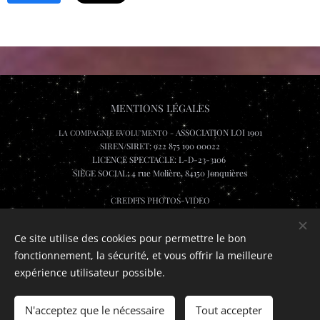
MENTIONS LÉGALES
ASSOCIATION LOI 1901
LA COMPAGNIE EVOLU'MENTO -
SIREN/SIRET: 922 875 190 00022
LICENCE SPECTACLE: L-D-23-3106
SIÈGE SOCIAL: 4 rue Molière, 84150 Jonquières
CREDITS PHOTOS-VIDEO
Lee Wai Leung, Katarina Sevcikova, Jeremshoot et Rombch.visuals, Olivier Fabre
Maxime Flourac
Ce site utilise des cookies pour permettre le bon
fonctionnement, la sécurité, et vous offrir la meilleure
Cookies
expérience utilisateur possible.
Langues
Français
English
N'acceptez que le nécessaire
Tout accepter