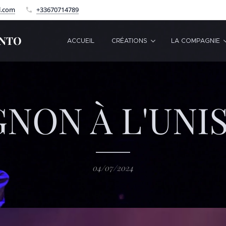
l.com
+33670714789
ENTO
ACCUEIL
CRÉATIONS
LA COMPAGNIE
GNON À L'UNI
04/07/2024