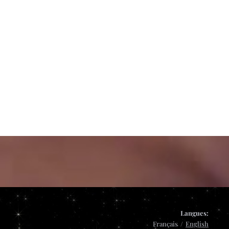
Langues
Français
English