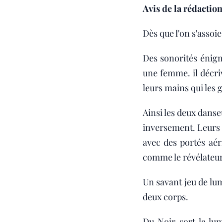
Avis de la rédaction
Dès que l'on s'asso
Des sonorités énig
une femme. il décri
leurs mains qui les 
Ainsi les deux danse
inversement. Leurs 
avec des portés aér
comme le révélateur 
Un savant jeu de lu
deux corps.
Du Noir sort la lum