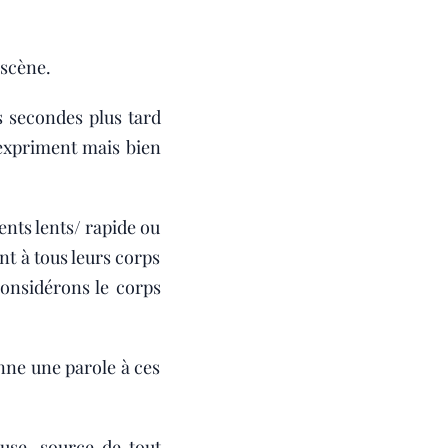
 scène.
 secondes plus tard
'expriment mais bien
ents lents/ rapide ou
t à tous leurs corps
considérons le corps
nne une parole à ces
euse, source de tout