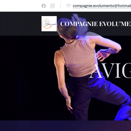
compagnie.evolumento@hotmai
COMPAGNIE EVOLU'M
AVI