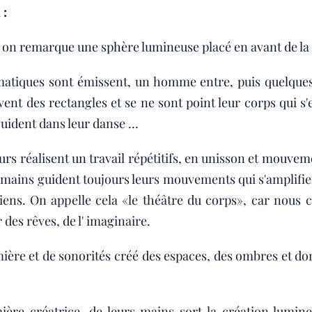
 :
ie on remarque une sphère lumineuse placé en avant de la
matiques sont émissent, un homme entre, puis quelques
vent des rectangles et se ne sont point leur corps qui s
guident dans leur danse …
urs réalisent un travail répétitifs, en unisson et mouvem
mains guident toujours leurs mouvements qui s'amplifien
iens. On appelle cela «le théâtre du corps», car nous 
des rêves, de l' imaginaire.
mière et de sonorités créé des espaces, des ombres et do
ière créatrice, de leurs mains sort la création lumin